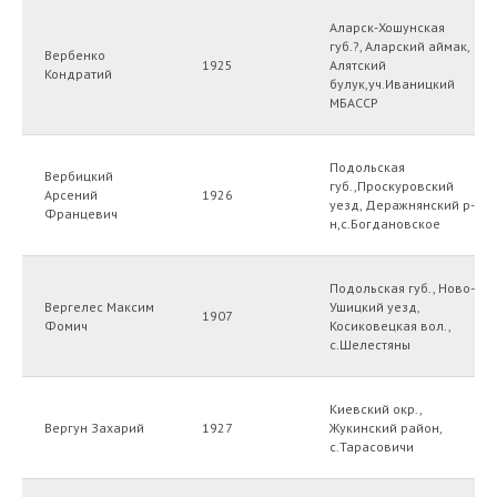
Аларск-Хошунская
губ.?, Аларский аймак,
Вербенко
1925
Алятский
Кондратий
булук,уч.Иваницкий
МБАССР
Подольская
Вербицкий
губ.,Проскуровский
Арсений
1926
уезд, Деражнянский р-
Францевич
н,с.Богдановское
Подольская губ., Ново-
Вергелес Максим
Ушицкий уезд,
1907
Фомич
Косиковецкая вол.,
с.Шелестяны
Киевский окр.,
Вергун Захарий
1927
Жукинский район,
с.Тарасовичи