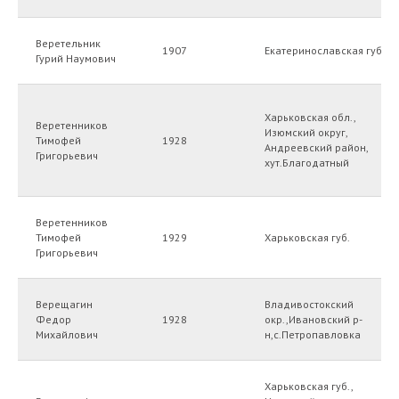
Веретельник
1907
Екатеринославская губ.
Гурий Наумович
Харьковская обл.,
Веретенников
Изюмский округ,
Тимофей
1928
Андреевский район,
Григорьевич
хут.Благодатный
Веретенников
Тимофей
1929
Харьковская губ.
Григорьевич
Верещагин
Владивостокский
Федор
1928
окр.,Ивановский р-
Михайлович
н,с.Петропавловка
Харьковская губ.,