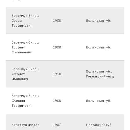
Веремчук-Билош
Савва
1908
Волынская губ.
Трофимович
Веремчук-Билош
Трофим
1908
Волынская губ.
Степанович
Веремчук-Билош
Волынская губ.,
Феодот
1910
Ковельский уезд
Иванович
Веремчук-Билош
Филипп
1908
Волынская губ.
Трофимович
Верескун Федор
1907
Полтавская губ