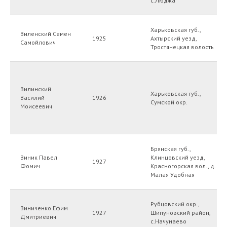
с.Люджа
Харьковская губ.,
Виленский Семен
1925
Ахтырский уезд,
Самойлович
Тростянецкая волость
Вилинский
Харьковская губ.,
Василий
1926
Сумской окр.
Моисеевич
Брянская губ.,
Виник Павел
Клинцовский уезд,
1927
Фомич
Красногорская вол., д.
Малая Удобная
Рубцовский окр.,
Виниченко Ефим
1927
Шипуновский район,
Дмитриевич
с.Начунаево