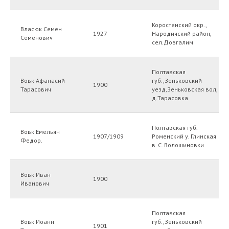
Коростенский окр.,
Власюк Семен
1927
Народичский район,
Семенович
сел.Довгалим
Полтавская
Вовк Афанасий
губ.,Зеньковский
1900
Тарасович
уезд,Зеньковская вол,
д.Тарасовка
Полтавская губ.
Вовк Емельян
1907/1909
Роменский у. Глинская
Федор.
в. С. Волошиновки
Вовк Иван
1900
Иванович
Полтавская
Вовк Иоанн
губ.,Зеньковский
1901