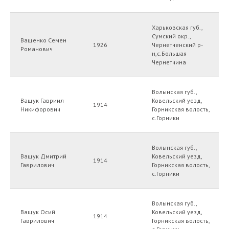
Харьковская губ.,
Сумский окр.,
Ващенко Семен
1926
Чернетченский р-
Романович
н,с.Большая
Чернетчина
Волынская губ.,
Ващук Гавриил
Ковельский уезд,
1914
Никифорович
Горникская волость,
с.Горники
Волынская губ.,
Ващук Дмитрий
Ковельский уезд,
1914
Гаврилович
Горникская волость,
с.Горники
Волынская губ.,
Ващук Осий
Ковельский уезд,
1914
Гаврилович
Горникская волость,