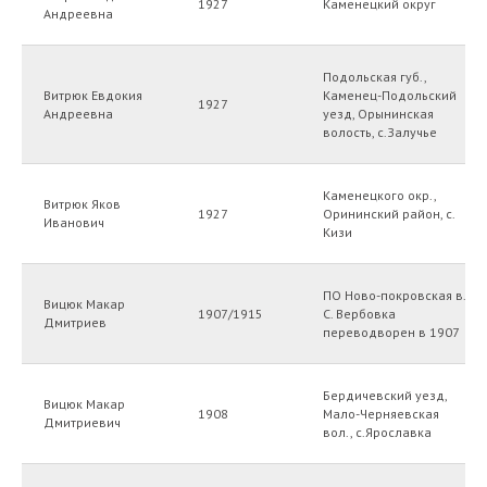
1927
Каменецкий округ
Андреевна
Подольская губ.,
Витрюк Евдокия
Каменец-Подольский
1927
Андреевна
уезд, Орынинская
волость, с.Залучье
Каменецкого окр.,
Витрюк Яков
1927
Орининский район, с.
Иванович
Кизи
ПО Ново-покровская в.
Вицюк Макар
1907/1915
С. Вербовка
Дмитриев
переводворен в 1907
Бердичевский уезд,
Вицюк Макар
1908
Мало-Черняевская
Дмитриевич
вол., с.Ярославка