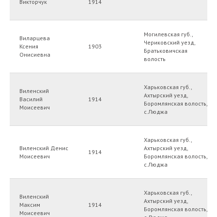
Викторчук
1914
Могилевская губ.,
Виларцева
Чериковский уезд,
Ксения
1903
Братьковичская
Онисиевна
волость
Харьковская губ.,
Виленский
Ахтырский уезд,
Василий
1914
Боромлянская волость,
Моисеевич
с.Люджа
Харьковская губ.,
Виленский Денис
Ахтырский уезд,
1914
Моисеевич
Боромлянская волость,
с.Люджа
Харьковская губ.,
Виленский
Ахтырский уезд,
Максим
1914
Боромлянская волость,
Моисеевич