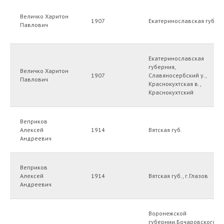
Величко Харитон
1907
Екатеринославская губ.
Павлович
Екатеринославская
губерния,
Величко Харитон
1907
Славяносербский у.,
Павлович
Краснокухтская в.,
Краснокухтский
Веприков
Алексей
1914
Вятская губ.
Андреевич
Веприков
Алексей
1914
Вятская губ., г.Глазов
Андреевич
Воронежской
губернии,Бочаровского