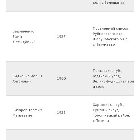
вол.,с.Белошапка
Поселенный список
Вешниченко
Рубцовского окр.,
Ефим
1927
Шепуновского р-на,
Демидович?
с.Начунаево
Полтавская губ.,
Видченко Иоанн
Гадячский уезд,
1900
Антонович
Велико-Будищская вол.
и село
Харьковская губ.,
Визарев Трофим
Сумский округ,
1926
Матвеевич
Тростянецкий район,
с.Печины