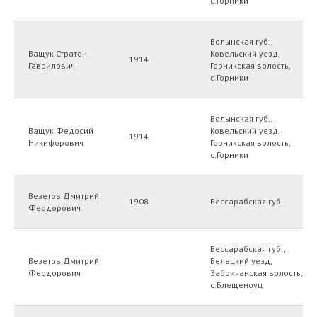
с.Горники
Волынская губ.,
Ващук Стратон
Ковельский уезд,
1914
Гаврилович
Горникская волость,
с.Горники
Волынская губ.,
Ващук Федосий
Ковельский уезд,
1914
Никифорович
Горникская волость,
с.Горники
Везетов Дмитрий
1908
Бессарабская губ.
Феодорович
Бессарабская губ.,
Везетов Дмитрий
Белецкий уезд,
Феодорович
Забричанская волость,
с.Блещеноуц