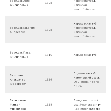
Верещак Антон
Изюмский уезд,
1908
Филиппович
Изюмская
вол.,с.Бабенки
Харьковская губ.,
Верещак Гавриил
Изюмский уезд,
1908
Андреевич
Изюмская
вол.,с.Бабенки
Верещак Павел
1910
Харьковская губ.
Филиппович
Подольская губ.,
Верзовна
Каменецкий округ,
Александр
1926
Орынинский район,
Федорович
с.Кизи
Верищагин
Владивостокский
Матвей
1928
окр.,Ивановский р-
Михайлович
н,с.Петропавловка