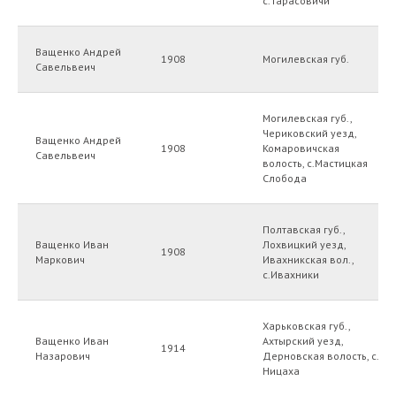
с.Тарасовичи
Ващенко Андрей
1908
Могилевская губ.
Савельвеич
Могилевская губ.,
Чериковский уезд,
Ващенко Андрей
1908
Комаровичская
Савельвеич
волость, с.Мастицкая
Слобода
Полтавская губ.,
Ващенко Иван
Лохвицкий уезд,
1908
Маркович
Ивахникская вол.,
с.Ивахники
Харьковская губ.,
Ващенко Иван
Ахтырский уезд,
1914
Назарович
Дерновская волость, с.
Ницаха