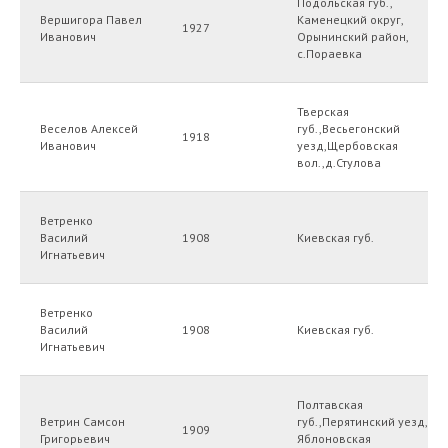
Подольская губ.,
Вершигора Павел
Каменецкий округ,
1927
Иванович
Орынинский район,
с.Пораевка
Тверская
Веселов Алексей
губ.,Весьегонский
1918
Иванович
уезд,Щербовская
вол.,д.Стулова
Ветренко
Василий
1908
Киевская губ.
Игнатьевич
Ветренко
Василий
1908
Киевская губ.
Игнатьевич
Полтавская
Ветрин Самсон
губ.,Перятинский уезд,
1909
Григорьевич
Яблоновская