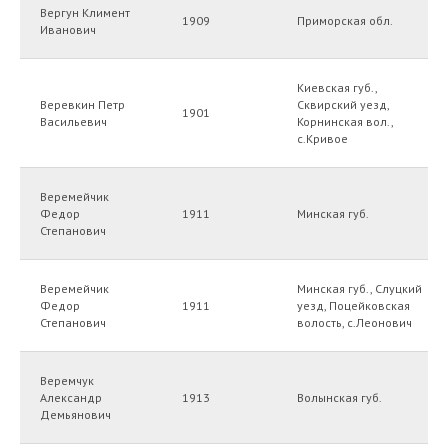
Вергун Климент
1909
Приморская обл.
Иванович
Киевская губ.,
Веревкин Петр
Сквирский уезд,
1901
Васильевич
Корнинская вол.,
с.Кривое
Веремейчик
Федор
1911
Минская губ.
Степанович
Веремейчик
Минская губ., Слуцкий
Федор
1911
уезд, Поцейковская
Степанович
волость, с.Леонович
Веремчук
Александр
1913
Волынская губ.
Демьянович