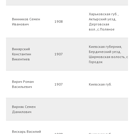
Харьковская губ.,
Винников Семен
Актырский уезд,
1908
Иванович
Дерговская
вол.,с.Поляное
Киевская губерния,
Винярский
Бердический уезд,
Константин
1907
Ширмовская волость, с.
Викентиев
Городок
Вирич Роман
1907
Киевская губ.
Васильевич
Вирняк Семен
Данилович
Вискарь Василий