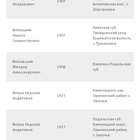
1907
Исидорович
Белиловская вол., с.
Дергановка
Киевская губ.,
Витвицкий
Таращинский уезд,
Никита
1907
Кошеватская волость,
Сильвестрович
с.Лукьяновка
Витковский
Каменец-Подольская
Феодор
1906
губ.
Александрович
Каменецкого окр.,
Витрук Евдокия
1927
Орининский район, с.
Андреевна
Залучья
Подольская губ.,
Витрук Евдокия
Каменецкий округ,
1927
Андреевна
Орынинский район,
с.Залучье