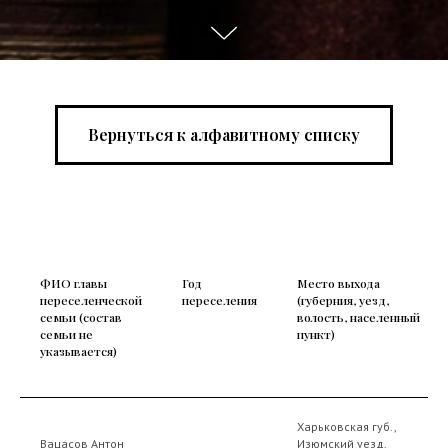
Вернуться к алфавитному списку
ФИО главы
Год
Место выхода
переселенческой
переселения
(губерния, уезд,
семьи (состав
волость, населенный
семьи не
пункт)
указывается)
Харьковская губ.,
Вацасов Антон
Изюмский уезд,