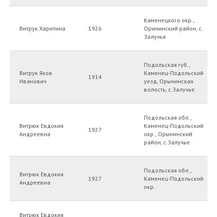
Каменецкого окр.,
Витрук Харитина
1926
Орининский район, с.
Залучья
Подольская губ.,
Витрук Яков
Каменец-Подольский
1914
Иванович
уезд, Орынинская
волость, с.Залучье
Подольская обл.,
Витрюк Евдокия
Каменец-Подольский
1927
Андреевна
окр., Орынинский
район, с.Залучье
Подольская обл.,
Витрюк Евдокия
1927
Каменец-Подольский
Андреевна
окр.
Витрюк Евдокия