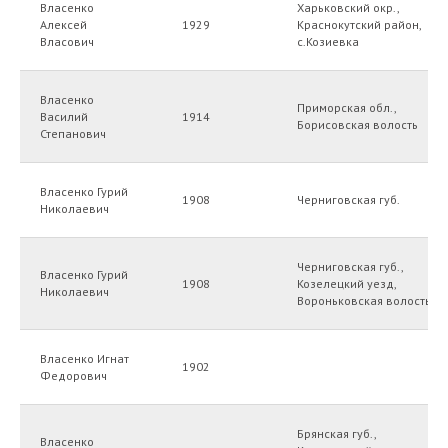
Власенко
Харьковский окр.,
Остались вопросы?
Алексей
1929
Краснокутский район,
Власович
с.Козиевка
Напишите нам!
Власенко
Приморская обл.,
Василий
1914
Борисовская волость
Задайте вопрос
Степанович
Власенко Гурий
1908
Черниговская губ.
Николаевич
Услуги
База Архивариус
Черниговская губ.,
Власенко Гурий
О компании
1908
Козелецкий уезд,
Николаевич
Вороньковская волость
Ищем предков вместе
Оплата, доставка и возврат
Власенко Игнат
1902
Федорович
Политика конфиденциальности
Брянская губ.,
ИП Князева Надежда Сергеевна
Власенко