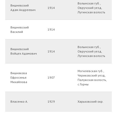
Волынская губ.,
Вишневский
1914
Овручский уезд,
Адам Андреевич
Лугинская волость
Вишневский
1914
Василий
Волынская губ.,
Генеалогический центр
Вишневский
1914
Овручский уезд,
Войцех Адамович
Лугинская волость
«Архивариус»
Тел.: +7 924 731 2616
Могилевская губ.,
Вишнякова
Чериковский уезд,
Email: arhivariusvl@yandex.ru
Ефросинья
1907
Палужская волость,
Михайлова
с.Горны
WhatsApp,Telegram
+7 924 731 2616
Власенко А.
1929
Харьковский окр.