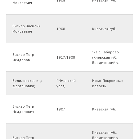
1908
Киевская губ.
Моисеевич
Вискер Василий
1908
Киевская губ.
Моисеевич
"из с. Табарово
Вискер Петр
1917/1908
(Киевская губ.
Исидоров
Бердический у.
Белиловская в. д.
" Иманский
Ново-Покровская
Дергановка)
уезд
волость
Вискер Петр
1907
Киевская губ.
Исидорович
Киевская губ.,
Вискер Петр
Бердический у.,