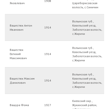
1908
Яковлевич
Цареборисовская
волость, с.Синичин
Волынская губ.,
Вашестюк Антон
Ковельский уезд,
1914
Иванович
Заболотская волость,
с.Жиричи
Волынская губ.,
Вашестюк
Ковельский уезд,
Евтихий
1914
Заболотская волость,
Максимович
с.Жиричи
Волынская губ.,
Вашестюк Максим
Ковельский уезд,
1914
Данилович
Заболотская волость,
с.Жиричи
Киевский окр.,
Вашура Фома
1927
Жукинский район,