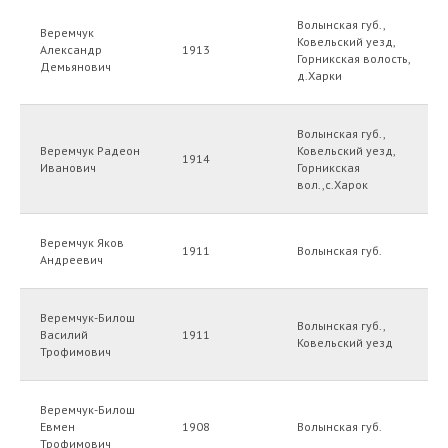
Волынская губ.,
Веремчук
Ковельский уезд,
Александр
1913
Горникская волость,
Демьянович
д.Харки
Волынская губ.,
Веремчук Радеон
Ковельский уезд,
1914
Иванович
Горникская
вол.,с.Харок
Веремчук Яков
1911
Волынская губ.
Андреевич
Веремчук-Билош
Волынская губ.,
Василий
1911
Ковельский уезд
Трофимович
Веремчук-Билош
Евмен
1908
Волынская губ.
Трофимович