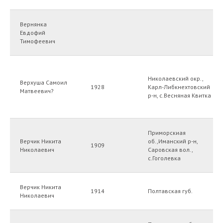
Вернянка
Евдофий
Тимофеевич
Николаевский окр.,
Верхуша Самоил
1928
Карл-Либкнехтовский
Матвеевич?
р-н, с.Весняная Квитка
Приморскиая
Верчик Никита
об.,Иманский р-н,
1909
Николаевич
Саровская вол.,
с.Гоголевка
Верчик Никита
1914
Полтавская губ.
Николаевич