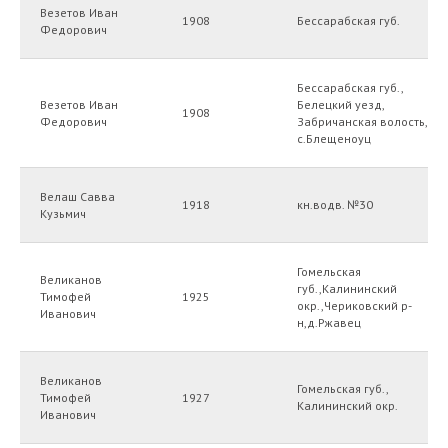
Везетов Иван
1908
Бессарабская губ.
Федорович
Бессарабская губ.,
Везетов Иван
Белецкий уезд,
1908
Федорович
Забричанская волость,
с.Блещеноуц
Велаш Савва
1918
кн.водв. №30
Кузьмич
Гомельская
Великанов
губ.,Калининский
Тимофей
1925
окр.,Чериковский р-
Иванович
н,д.Ржавец
Великанов
Гомельская губ.,
Тимофей
1927
Калининский окр.
Иванович