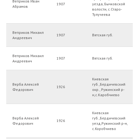
Веприков Иван
1907
уезда, Бычковской
Абрамов
волости, с.Старо-
Тулучеева
Веприков Михаил
1907
Вятская губ.
Андреевич
Веприков Михаил
1907
Вятская губ.
Андреевич
Киевская
Верба Алексей
губ.,Бердичевский
1926
Федорович
окр., Ружинский р-
н,с.Каробчиево
Киевская
Верба Алексей
губ.,Бердичевский
1926
Федорович
уезд,Ружинский р-н,
с.Коробчиево