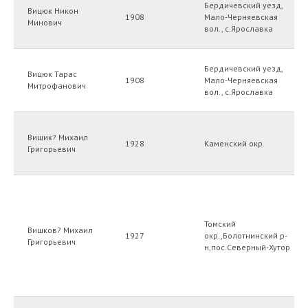
Бердичевский уезд,
Вицюк Никон
1908
Мало-Черняевская
Минович
вол., с.Ярославка
Бердичевский уезд,
Вицюк Тарас
1908
Мало-Черняевская
Митрофанович
вол., с.Ярославка
Вишик? Михаил
1928
Каменский окр.
Григорьевич
Томский
Вишков? Михаил
1927
окр.,Болотнинский р-
Григорьевич
н,пос.Северный-Хутор