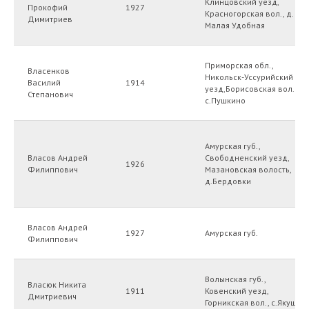
Клинцовский уезд,
Прокофий
1927
Красногорская вол., д.
ИНН 250908107147
Димитриев
Малая Удобная
ОГРНИП 316250900050681
Приморская обл.,
Власенков
Никольск-Уссурийский
2025г. Все права защищены
Василий
1914
уезд,Борисовская вол.,
Степанович
с.Пушкино
Разработка сайта
Наверх
Амурская губ.,
Власов Андрей
Свободненский уезд,
1926
Филиппович
Мазановская волость,
д.Бердовки
Власов Андрей
1927
Амурская губ.
Филиппович
Волынская губ.,
Власюк Никита
1911
Ковенский уезд,
Дмитриевич
Горникская вол., с.Якуш