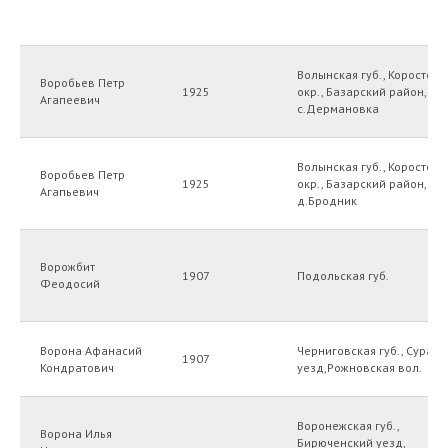
Волынская губ., Коростенс
Воробьев Петр
1925
окр., Базарский район,
Агапеевич
с.Дермановка
Волынская губ., Коростенс
Воробьев Петр
1925
окр., Базарский район,
Агапьевич
д.Бродник
Ворожбит
1907
Подольская губ.
Феодосий
Ворона Афанасий
Черниговская губ., Сураж
1907
Кондратович
уезд,Рожновская вол.
Воронежская губ.,
Ворона Илья
Бирюченский уезд,