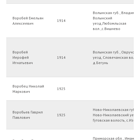
Волынская губ., Владимир
Воробей Емельян
Волынский
1914
Алексеевич
уезд,Любомльская
вол.,с.Вишнево
Воробей
Волынская губ., Овручски
Иерофей
1914
уезд, Словечанская волост
Игнатьевич
д.Бегунь
Воробец Николай
1925
Маркович
Ново-Николаевская губ.,
Воробьев Гаврил
1925
Ново-Николаевский уезд,
Павлович
Гутовская волость, с.Изин
Приморская обл., Иманск