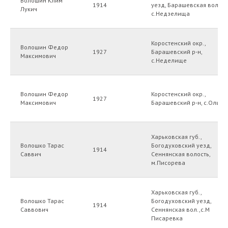
Волошин Клим
1914
уезд, Барашевская волост
Лукич
с.Недзелища
Коростенский окр.,
Волошин Федор
1927
Барашевский р-н,
Максимович
с.Неделище
Волошин Федор
Коростенский окр.,
1927
Максимович
Барашевский р-н, с.Ольхо
Харьковская губ.,
Волошко Тарас
Богодуховский уезд,
1914
Саввич
Сеннянская волость,
м.Писорева
Харьковская губ.,
Волошко Тарас
Богодуховский уезд,
1914
Саввович
Сеннянская вол.,с.М
Писаревка