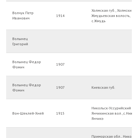
Холмская губ., Холмский у
Волчук Петр
1914
Жмудьевская волость,
Иванович
с.Жмудь
Волынец
Григорий
Волынец Федор
1907
Фомич
Волынец Федор
1907
Киевская губ.
Фомич
Никольск-Уссурийский уез
Вон-Шеклей-Хней
1915
Янчихинская вол.,с.Нижне
Янчихэ
Приморская обл., Никольс