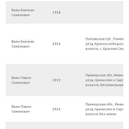
Вьюн Емельян
1918
Семенович
Полтавская губ., Роменск
Вьюн Емельян
1914
уезд, Краснослободская
Семенович
волость, с. Красная Слобо
Приморская обл. Имански
Вьюн Павел
1919
уезд, причислен к Саровс
Семенович
волости, безземельный
Приморская обл., Иманск
Вьюн Павел
1914
уезд, причислен в Саровс
Семенович
волость без земли