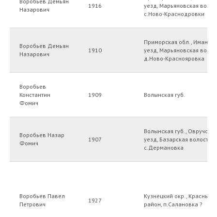
Воробьев Демьян
1916
уезд, Марьяновская волос
Назарович
с.Ново-Краснодровки
Приморская обл., Иманск
Воробьев Демьян
1910
уезд, Марьяновская волос
Назарович
д.Ново-Краснояровка
Воробьев
Константин
1909
Волынская губ.
Фомич
Волынская губ., Овручски
Воробьев Назар
1907
уезд, Базарская волость,
Фомич
с.Дермановка
Воробьев Павел
Кузнецкий окр., Красный
1927
Петрович
район, п.Салановка ?