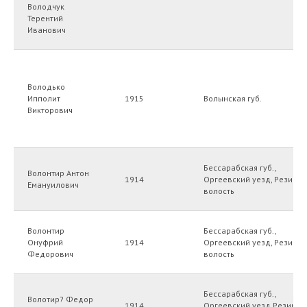
Володчук
Терентий
Иванович
Володько
Ипполит
1915
Волынская губ.
Викторович
Бессарабская губ.,
Волонтир Антон
1914
Оргеевский уезд, Резинск
Емануилович
волость
Волонтир
Бессарабская губ.,
Онуфрий
1914
Оргеевский уезд, Резинск
Федорович
волость
Бессарабская губ.,
Волотир? Федор
1914
Оргеевский уезд,Резинск