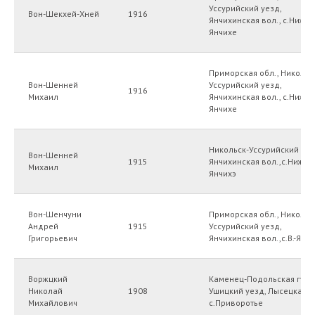
Уссурийский уезд,
Вон-Шекхей-Хней
1916
Янчихинская вол., с.Нижне
Янчихе
Приморская обл., Никольс
Вон-Шенней
Уссурийский уезд,
1916
Михаил
Янчихинская вол., с.Нижне
Янчихе
Никольск-Уссурийский уез
Вон-Шенней
1915
Янчихинская вол.,с.Нижне
Михаил
Янчихэ
Вон-Шенчуни
Приморская обл., Никольс
Андрей
1915
Уссурийский уезд,
Григорьевич
Янчихинская вол.,с.В.-Янч
Воржцкий
Каменец-Подольская губ.,
Николай
1908
Ушицкий уезд, Лысецкая в
Михайлович
с.Приворотье