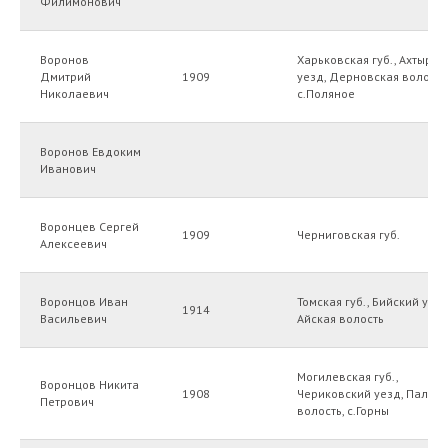
Филимонович
Воронов
Харьковская губ., Ахтырск
Дмитрий
1909
уезд, Дерновская волость
Николаевич
с.Поляное
Воронов Евдоким
Иванович
Воронцев Сергей
1909
Черниговская губ.
Алексеевич
Воронцов Иван
Томская губ., Бийский уезд
1914
Васильевич
Айская волость
Могилевская губ.,
Воронцов Никита
1908
Чериковский уезд, Палуж
Петрович
волость, с.Горны