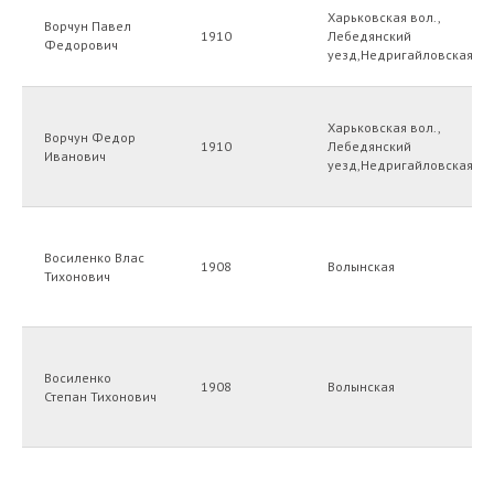
Харьковская вол.,
Ворчун Павел
1910
Лебедянский
Федорович
уезд,Недригайловская во
Харьковская вол.,
Ворчун Федор
1910
Лебедянский
Иванович
уезд,Недригайловская во
Восиленко Влас
1908
Волынская
Тихонович
Восиленко
1908
Волынская
Степан Тихонович