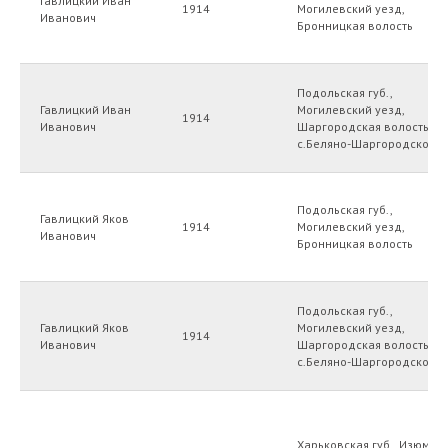
Гавлицкий Иван
1914
Могилевский уезд,
Иванович
Бронницкая волость
Подольская губ.,
Гавлицкий Иван
Могилевский уезд,
1914
Иванович
Шаргородская волость
с.Беляно-Шаргородское
Подольская губ.,
Гавлицкий Яков
1914
Могилевский уезд,
Иванович
Бронницкая волость
Подольская губ.,
Гавлицкий Яков
Могилевский уезд,
1914
Иванович
Шаргородская волость
с.Беляно-Шаргородское
Харьковская губ., Изюмск