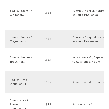
Волков Василий
Изюмский округ, Изюмски
1928
Федорович
район, с.Ивановка
Волков Василий
Изюмский окр., Изюмский
1928
Федорович
район, с.Ивановки
Волков Каллиник
Алтайская губ., Барнаульс
1925
Трофимович
уезд, Алейский район
Волков Петр
1906
Ковенская губ.,г.Поневеж
Степанович
Волковицкий
Роман
1918
Волынская губ.
Степанович