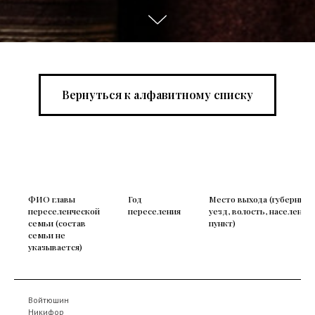
Вернуться к алфавитному списку
ФИО главы
Год
Место выхода (губерния,
переселенческой
переселения
уезд, волость, населенны
семьи (состав
пункт)
семьи не
указывается)
Войтюшин
Никифор