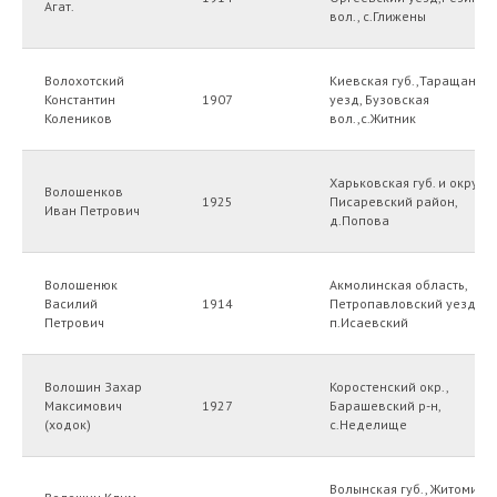
Агат.
вол., с.Глижены
Волохотский
Киевская губ.,Таращанск
Константин
1907
уезд, Бузовская
Колеников
вол.,с.Житник
Харьковская губ. и округ
Волошенков
1925
Писаревский район,
Иван Петрович
д.Попова
Волошенюк
Акмолинская область,
Василий
1914
Петропавловский уезд,
Петрович
п.Исаевский
Волошин Захар
Коростенский окр.,
Максимович
1927
Барашевский р-н,
(ходок)
с.Неделище
Волынская губ., Житомирс