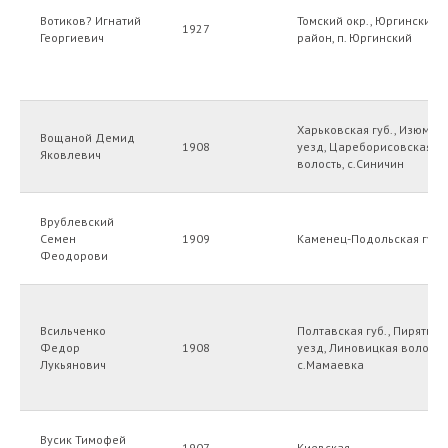
Вотиков? Игнатий
Томский окр., Юргинский
1927
Георгиевич
район, п. Юргинский
Харьковская губ., Изюмск
Вощаной Демид
1908
уезд, Цареборисовская
Яковлевич
волость, с.Синичин
Врублевский
Семен
1909
Каменец-Подольская губ.
Феодорови
Всильченко
Полтавская губ., Пирятинс
Федор
1908
уезд, Линовицкая волость
Лукьянович
с.Мамаевка
Вусик Тимофей
1907
Киевская