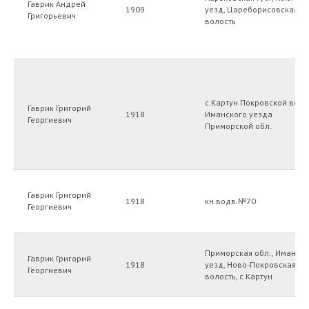
Гаврик Андрей
1909
уезд, Цареборисовская
Григорьевич
волость
Генеалогический центр
«Архивариус»
с.Картун Покровской вол.,
Гаврик Григорий
1918
Иманского уезда
Георгиевич
Приморской обл.
Тел.: +7 924 731 2616
Email: arhivariusvl@yandex.ru
WhatsApp,Telegram
+7 924 731 2616
Гаврик Григорий
1918
кн.водв.№70
Георгиевич
Приморская обл., Иманск
Гаврик Григорий
1918
уезд, Ново-Покровская
Остались вопросы?
Георгиевич
волость, с.Картун
Напишите нам!