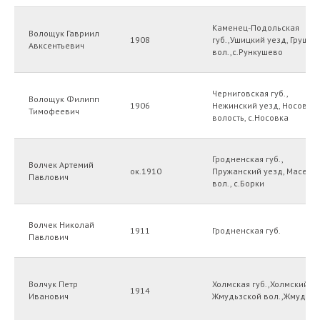
Каменец-Подольская
Волощук Гавриил
1908
губ.,Ушицкий уезд, Грушец
Авксентьевич
вол.,с.Рункушево
Черниговская губ.,
Волощук Филипп
1906
Нежинский уезд, Носовск
Тимофеевич
волость, с.Носовка
Гродненская губ.,
Волчек Артемий
ок.1910
Пружанский уезд, Масевс
Павлович
вол., с.Борки
Волчек Николай
1911
Гродненская губ.
Павлович
Волчук Петр
Холмская губ.,Холмский уе
1914
Иванович
Жмудьзской вол.,Жмудьз