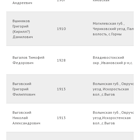
Андреевич
Вшиняков
Могилевская губ.,
Григорий
1910
Чериковский уезд, Палуж
(Кирилл?)
волость, с.Горны
Данилович
Выгалов Тимофей
Владивостокский
1928
Федорович
окр.,Ивановский р-н,с. ?
Выговский
Волынская губ., Овручски
Григорий
1913
уезд, Искоростьская
Филиппович
вол.,с.Выгов
Выговский
Волынская губ., Овручски
Николай
1913
уезд,Искоростенская
Александрович
вол.,с.Выгов