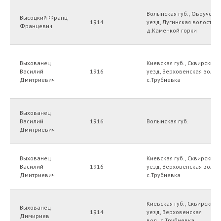
Волынская губ., Овручски
Высоцкий Франц
1914
уезд, Лугинская волость,
Францевич
д.Каменкой горки
Выхованец
Киевская губ., Сквирский
Василий
1916
уезд, Верховенская волост
Дмитриевич
с.Трубиевка
Выхованец
Василий
1916
Волынская губ.
Дмитриевич
Выхованец
Киевская губ., Сквирский
Василий
1916
уезд, Верховенская волост
Дмитриевич
с.Трубиевка
Киевская губ., Сквирский
Выхованец
1914
уезд, Верховенская
Димириев
вол.,с.Трубиевка