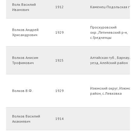
Волк Василий
1912
Каменец-Подольская губ.
Иванович
Проскуровский
Волков Андрей
1929
окр.,Летичевский р-н,
Хрисандрович
с.Гредченцы
Волков Анисим
Алтайская губ., Барнаульс
1925
Трофимович
уезд, Алейский район
Изюмский округ, Изюмски
Волков В.Ф.
1929
район, с.Левковка
Волков Василий
1914
Акакиевич