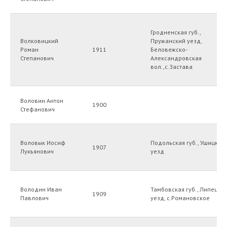
Гродненская губ.,
Волковицкий
Пружанский уезд,
Роман
1911
Беловежско-
Степанович
Александровская
вол.,с.Застава
Воловин Антон
1900
Стефанович
Воловык Иосиф
Подольская губ., Ушицкий
1907
Лукъянович
уезд
Володин Иван
Тамбовская губ., Липецки
1909
Павлович
уезд, с.Романовское