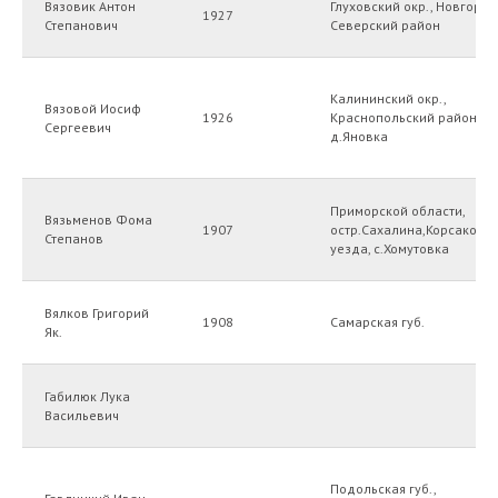
Вязовик Антон
Глуховский окр., Новгород
1927
Степанович
Северский район
Калининский окр.,
Вязовой Иосиф
1926
Краснопольский район,
Сергеевич
д.Яновка
Приморской области,
Вязьменов Фома
1907
остр.Сахалина,Корсаковс
Степанов
уезда, с.Хомутовка
Вялков Григорий
1908
Самарская губ.
Як.
Габилюк Лука
Васильевич
Подольская губ.,