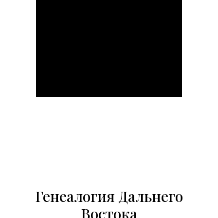
Генеалогия Дальнего
Генеалогический центр
Востока
«Архивариус»