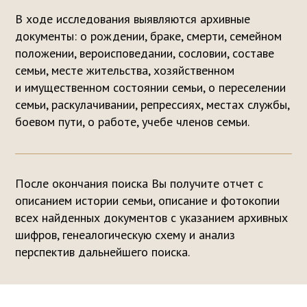
Услуги
База Архивариус
В ходе исследования выявляются архивные
документы: о рождении, браке, смерти, семейном
О компании
положении, вероисповедании, сословии, составе
Ищем предков вместе
семьи, месте жительства, хозяйственном
Оплата, доставка и возврат
и имущественном состоянии семьи, о переселении
семьи, раскулачивании, репрессиях, местах службы,
Политика конфиденциальности
боевом пути, о работе, учебе членов семьи.
ИП Князева Надежда Сергеевна
ИНН 250908107147
После окончания поиска Вы получите отчет с
ОГРНИП 316250900050681
описанием истории семьи, описание и фотокопии
всех найденных документов с указанием архивных
2025г. Все права защищены
шифров, генеалогическую схему и анализ
перспектив дальнейшего поиска.
Разработка сайта
Наверх