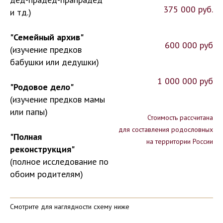
375 000 руб.
и тд.)
Исследование по фамильным ветвям дедушки или
"Семейный архив"
бабушки
600 000 руб
(изучение предков
Стоимость 375 000 ₽
бабушки или дедушки)
1 000 000 руб
"Родовое дело"
(изучение предков мамы
или папы)
Стоимость рассчитана
для составления родословных
"Полная
на территории России
реконструкция"
(полное исследование по
обоим родителям)
Исследование по фамильным ветвям отца или матери
Исследование по фамильным ветвям отца и матери
Стоимость 1 000 000 ₽
Стоимость 600 000 ₽
Смотрите для наглядности схему ниже