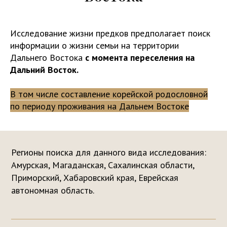
Тел.: +7 924 731 2616
Исследование жизни предков предполагает поиск
Email: arhivariusvl@yandex.ru
информации о жизни семьи на территории
WhatsApp,Telegram
+7 924 731 2616
Дальнего Востока
с момента переселения на
Дальний Восток.
В том числе составление корейской родословной
по периоду проживания на Дальнем Востоке
Остались вопросы?
Напишите нам!
Регионы поиска для данного вида исследования:
Амурская, Магаданская, Сахалинская области,
Приморский, Хабаровский края, Еврейская
Задайте вопрос
автономная область.