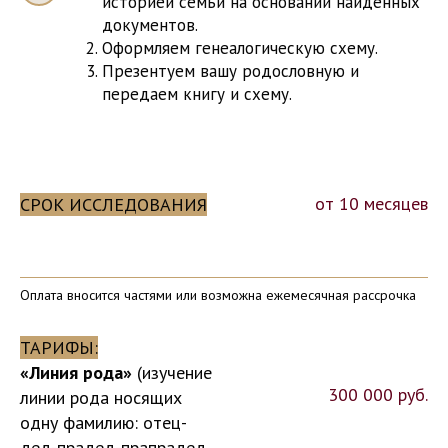
историей семьи на основании найденных
документов.
Оформляем генеалогическую схему.
Презентуем вашу родословную и
передаем книгу и схему.
Листайте до нужной закладки и
нажимайте кнопку для просмотра
информации
от 10 месяцев
СРОК ИССЛЕДОВАНИЯ
Оплата вносится частями или возможна ежемесячная рассрочка
ТАРИФЫ:
«Линия рода»
(изучение
300 000 руб.
линии рода носящих
одну фамилию: отец-
дед-прадед-прапрадед